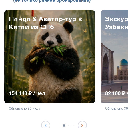
(не только раннее бронирование)
Панда & Аватар-тур в
Экскур
Китай из СПб
Узбек
154 140 ₽ / чел
82 100 ₽ 
не является публичной офертой
не яв
Обновлено 30 июля
Обновлено 3