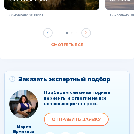
не является публичной офертой
не яв
Обновлено 30 июля
Обновлено 3
СМОТРЕТЬ ВСЕ
Заказать экспертный подбор
Подберём самые выгодные
варианты и ответим на все
возникающие вопросы.
ОТПРАВИТЬ ЗАЯВКУ
Мария
Ермакова