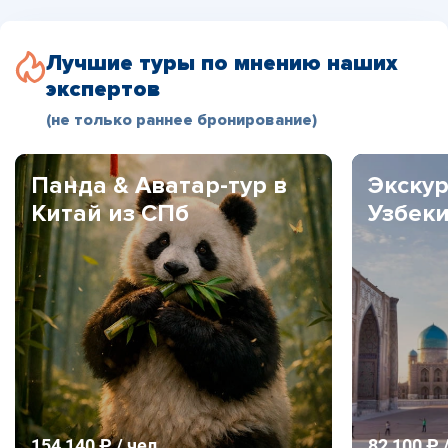
Лучшие туры по мнению наших
экспертов
(не только раннее бронирование)
Панда & Аватар-тур в
Экскур
Китай из СПб
Узбек
154 140 ₽ / чел
82 100 ₽ 