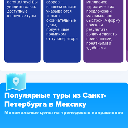
aerotur.travel Вы
сборов —
миллионов
увидите только
в нашем поиске
туристических
доступные
указываются
предложений
к покупке туры
только
максимально
окончательные
быстрой. А форму
цены,
поиска и
полученные
результаты
прямиком
выдачи сделать
от туроператора
привычными,
понятными и
удобными
Популярные туры из Санкт-
Петербурга в Мексику
Минимальные цены на тренедовые направления