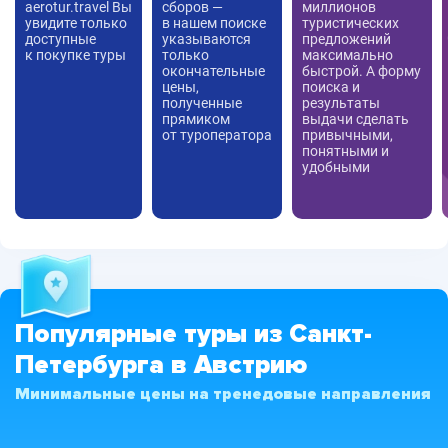
aerotur.travel Вы
сборов —
миллионов
увидите только
в нашем поиске
туристических
доступные
указываются
предложений
к покупке туры
только
максимально
окончательные
быстрой. А форму
цены,
поиска и
полученные
результаты
прямиком
выдачи сделать
от туроператора
привычными,
понятными и
удобными
Популярные туры из Санкт-
Петербурга в Австрию
Минимальные цены на тренедовые направления