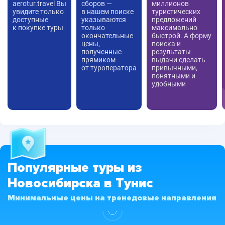
aerotur.travel Вы
сборов —
миллионов
увидите только
в нашем поиске
туристических
доступные
указываются
предложений
к покупке туры
только
максимально
окончательные
быстрой. А форму
цены,
поиска и
полученные
результаты
прямиком
выдачи сделать
от туроператора
привычными,
понятными и
удобными
Популярные туры из
Новосибирска в Тунис
Минимальные цены на тренедовые направления