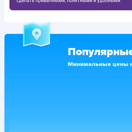
сделать привычными, понятными и удобными
Популярные
Минимальные цены н