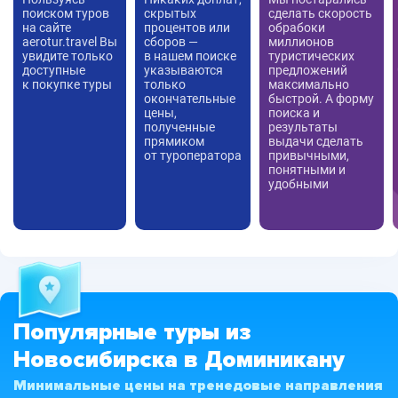
поиском туров
скрытых
сделать скорость
на сайте
процентов или
обрабоки
aerotur.travel Вы
сборов —
миллионов
увидите только
в нашем поиске
туристических
доступные
указываются
предложений
к покупке туры
только
максимально
окончательные
быстрой. А форму
цены,
поиска и
полученные
результаты
прямиком
выдачи сделать
от туроператора
привычными,
понятными и
удобными
Популярные туры из
Новосибирска в Доминикану
Минимальные цены на тренедовые направления