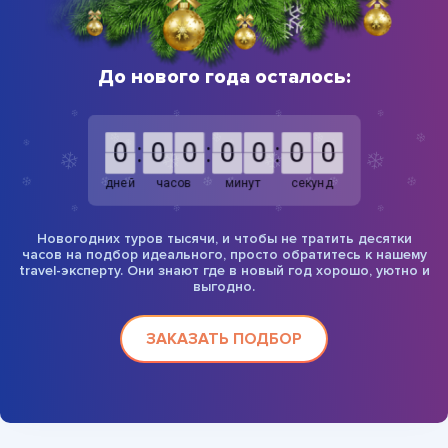
До нового года осталось:
0
0
:
0
0
0
0
:
0
0
0
0
:
0
0
0
0
дней
часов
минут
секунд
Новогодних туров тысячи, и чтобы не тратить десятки
часов на подбор идеального, просто обратитесь к нашему
travel-эксперту. Они знают где в новый год хорошо, уютно и
выгодно.
ЗАКАЗАТЬ ПОДБОР