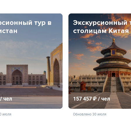
рсионный тур в
Экскурсионный 
истан
столицам Китая
/ чел
157 457 ₽ / чел
ляется публичной офертой
не является публичной о
0 июля
Обновлено 30 июля