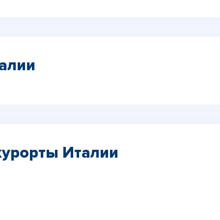
алии
курорты Италии