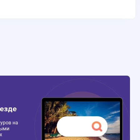
везде
уров на
ными
х