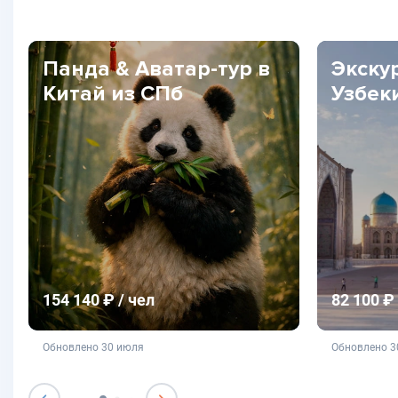
Панда & Аватар-тур в
Экску
Китай из СПб
Узбек
154 140 ₽ / чел
82 100 ₽ 
не является публичной офертой
не яв
Обновлено 30 июля
Обновлено 3