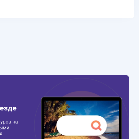
везде
уров на
ными
х