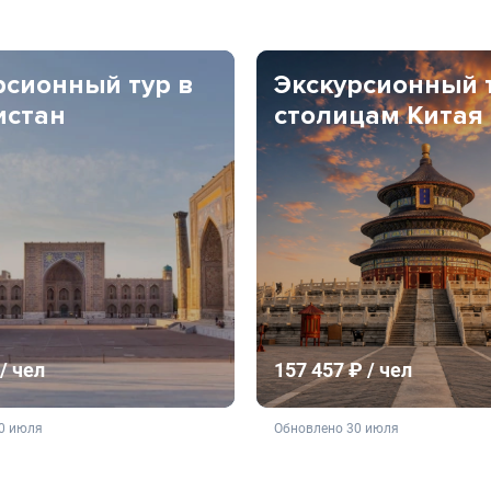
рсионный тур в
Экскурсионный 
истан
столицам Китая
/ чел
157 457 ₽ / чел
ляется публичной офертой
не является публичной о
0 июля
Обновлено 30 июля