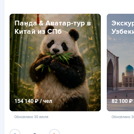
Панда & Аватар-тур в
Экску
Китай из СПб
Узбек
154 140 ₽ / чел
82 100 ₽ 
не является публичной офертой
не яв
Обновлено 30 июля
Обновлено 3