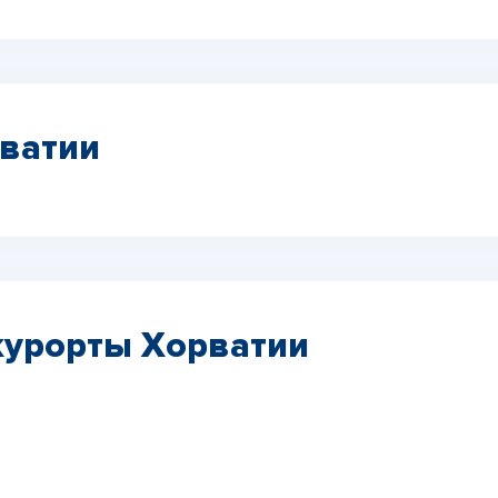
ватии
курорты Хорватии