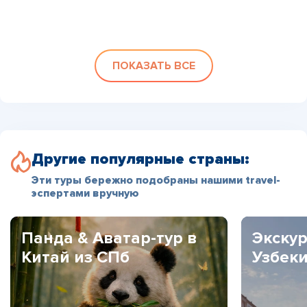
ПОКАЗАТЬ ВСЕ
Другие популярные страны:
Эти туры бережно подобраны нашими travel-
эспертами вручную
Панда & Аватар-тур в
Экскур
Китай из СПб
Узбек