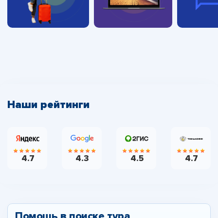
Наши рейтинги
4.7
4.3
4.5
4.7
Помощь в поиске тура