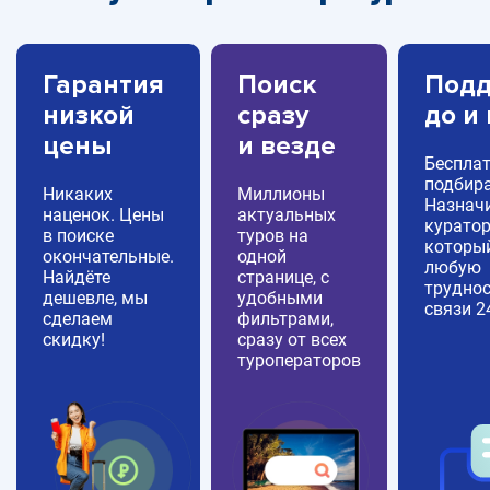
Гарантия
Поиск
Подд
низкой
сразу
до и
цены
и везде
Беспла
подбира
Никаких
Миллионы
Назнач
наценок. Цены
актуальных
куратор
в поиске
туров на
которы
окончательные.
одной
любую
Найдёте
странице, с
труднос
дешевле, мы
удобными
связи 2
сделаем
фильтрами,
скидку!
сразу от всех
туроператоров