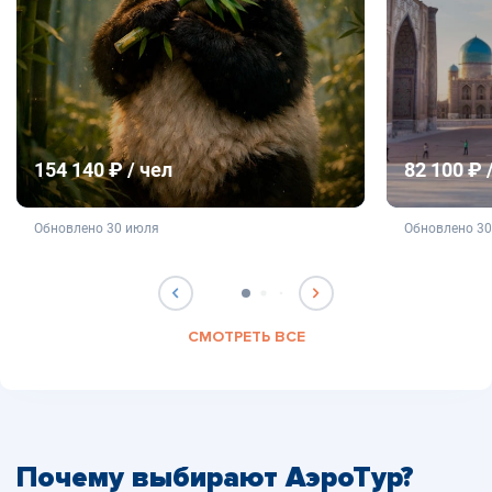
154 140 ₽ / чел
82 100 ₽ 
не является публичной офертой
не яв
Обновлено 30 июля
Обновлено 3
СМОТРЕТЬ ВСЕ
Почему выбирают АэроТур?