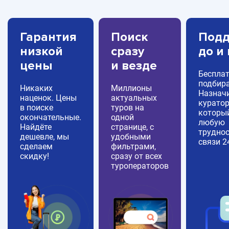
Гарантия
Поиск
Подд
низкой
сразу
до и
цены
и везде
Беспла
подбира
Никаких
Миллионы
Назнач
наценок. Цены
актуальных
куратор
в поиске
туров на
которы
окончательные.
одной
любую
Найдёте
странице, с
труднос
дешевле, мы
удобными
связи 2
сделаем
фильтрами,
скидку!
сразу от всех
туроператоров