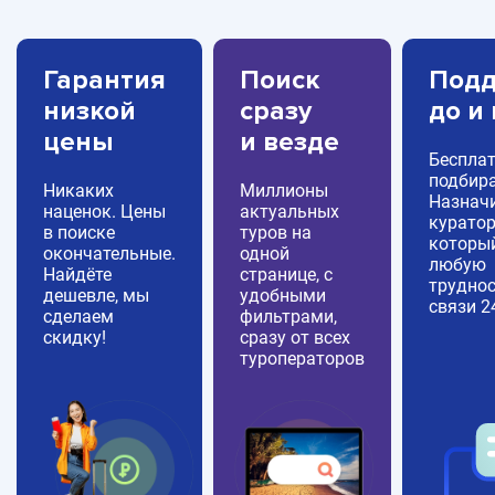
Гарантия
Поиск
Подд
низкой
сразу
до и
цены
и везде
Беспла
подбира
Никаких
Миллионы
Назнач
наценок. Цены
актуальных
куратор
в поиске
туров на
которы
окончательные.
одной
любую
Найдёте
странице, с
труднос
дешевле, мы
удобными
связи 2
сделаем
фильтрами,
скидку!
сразу от всех
туроператоров