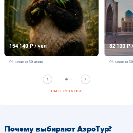
154 140 ₽ / чел
82 100 ₽ 
не является публичной офертой
не яв
Обновлено 30 июля
Обновлено 3
СМОТРЕТЬ ВСЕ
Почему выбирают АэроТур?