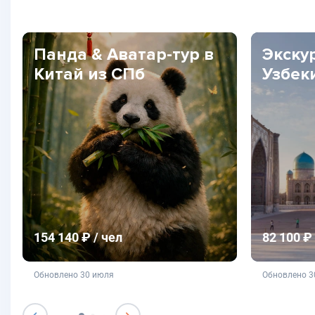
Панда & Аватар-тур в
Экску
Китай из СПб
Узбек
154 140 ₽ / чел
82 100 ₽ 
не является публичной офертой
не яв
Обновлено 30 июля
Обновлено 3