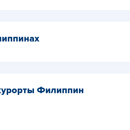
липпинах
курорты Филиппин