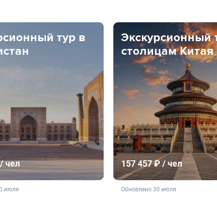
рсионный тур в
Экскурсионный 
истан
столицам Китая
/ чел
157 457 ₽ / чел
ляется публичной офертой
не является публичной о
0 июля
Обновлено 30 июля