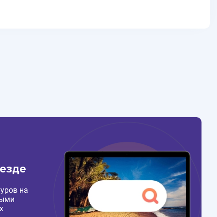
везде
уров на
ными
х