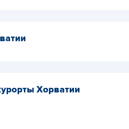
ватии
курорты Хорватии