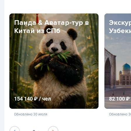
Панда & Аватар-тур в
Экску
Китай из СПб
Узбек
154 140 ₽ / чел
82 100 ₽ 
не является публичной офертой
не яв
Обновлено 30 июля
Обновлено 3