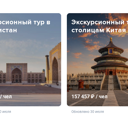
рсионный тур в
Экскурсионный 
истан
столицам Китая
/ чел
157 457 ₽ / чел
ляется публичной офертой
не является публичной о
0 июля
Обновлено 30 июля