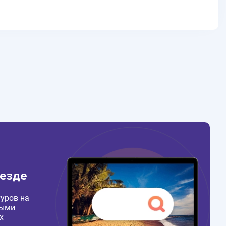
везде
уров на
ными
х