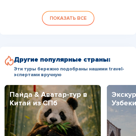
ПОКАЗАТЬ ВСЕ
Другие популярные страны:
Эти туры бережно подобраны нашими travel-
эспертами вручную
Панда & Аватар-тур в
Экскур
Китай из СПб
Узбек