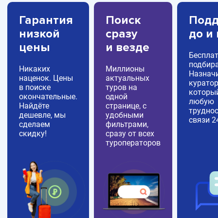
Гарантия
Поиск
Подд
низкой
сразу
до и
цены
и везде
Беспла
подбира
Никаких
Миллионы
Назнач
наценок. Цены
актуальных
куратор
в поиске
туров на
которы
окончательные.
одной
любую
Найдёте
странице, с
труднос
дешевле, мы
удобными
связи 2
сделаем
фильтрами,
скидку!
сразу от всех
туроператоров