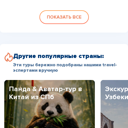
ПОКАЗАТЬ ВСЕ
Другие популярные страны:
Эти туры бережно подобраны нашими travel-
эспертами вручную
Панда & Аватар-тур в
Экскур
Китай из СПб
Узбек