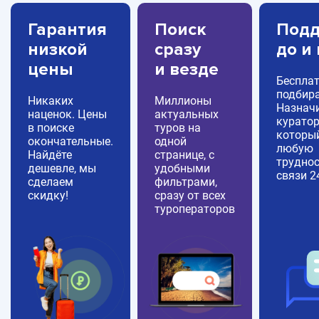
Гарантия
Поиск
Подд
низкой
сразу
до и
цены
и везде
Беспла
подбира
Никаких
Миллионы
Назнач
наценок. Цены
актуальных
куратор
в поиске
туров на
которы
окончательные.
одной
любую
Найдёте
странице, с
труднос
дешевле, мы
удобными
связи 2
сделаем
фильтрами,
скидку!
сразу от всех
туроператоров