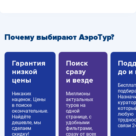
Почему выбирают АэроТур?
Гарантия
Поиск
Подд
низкой
сразу
до и
цены
и везде
Беспла
подбира
Никаких
Миллионы
Назнач
наценок. Цены
актуальных
куратор
в поиске
туров на
которы
окончательные.
одной
любую
Найдёте
странице, с
труднос
дешевле, мы
удобными
связи 2
сделаем
фильтрами,
скидку!
сразу от всех