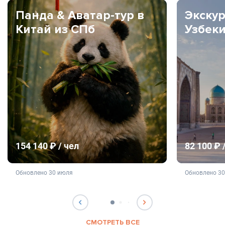
Панда & Аватар-тур в
Экскур
Китай из СПб
Узбек
154 140 ₽ / чел
82 100 ₽ 
не является публичной офертой
не яв
Обновлено 30 июля
Обновлено 3
СМОТРЕТЬ ВСЕ