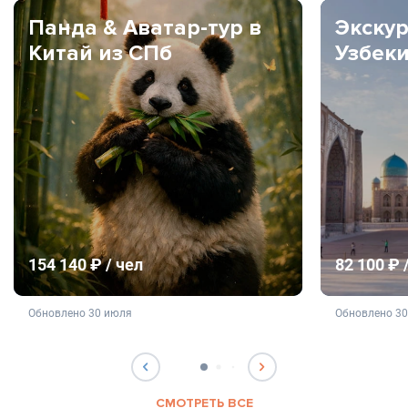
Панда & Аватар-тур в
Экскур
Китай из СПб
Узбек
154 140 ₽ / чел
82 100 ₽ 
не является публичной офертой
не яв
Обновлено 30 июля
Обновлено 3
СМОТРЕТЬ ВСЕ