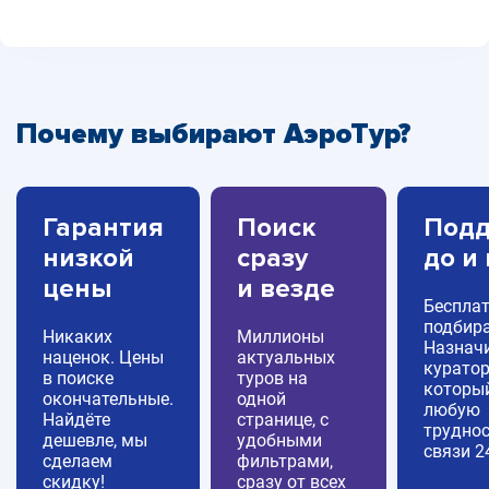
Почему выбирают АэроТур?
Гарантия
Поиск
Подд
низкой
сразу
до и
цены
и везде
Беспла
подбира
Никаких
Миллионы
Назнач
наценок. Цены
актуальных
куратор
в поиске
туров на
которы
окончательные.
одной
любую
Найдёте
странице, с
труднос
дешевле, мы
удобными
связи 2
сделаем
фильтрами,
скидку!
сразу от всех