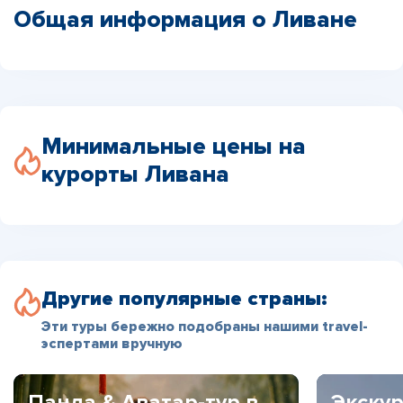
Общая информация о Ливане
Минимальные цены на
курорты Ливана
Другие популярные страны:
Эти туры бережно подобраны нашими travel-
эспертами вручную
Панда & Аватар-тур в
Экскур