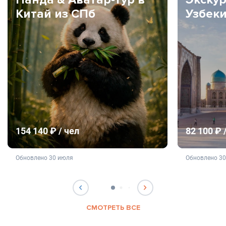
Китай из СПб
Узбек
154 140 ₽ / чел
82 100 ₽ 
не является публичной офертой
не яв
Обновлено 30 июля
Обновлено 3
СМОТРЕТЬ ВСЕ