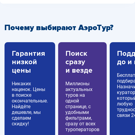
Почему выбирают АэроТур?
Гарантия
Поиск
Подд
низкой
сразу
до и
цены
и везде
Беспла
подбира
Никаких
Миллионы
Назнач
наценок. Цены
актуальных
куратор
в поиске
туров на
которы
окончательные.
одной
любую
Найдёте
странице, с
труднос
дешевле, мы
удобными
связи 2
сделаем
фильтрами,
скидку!
сразу от всех
туроператоров