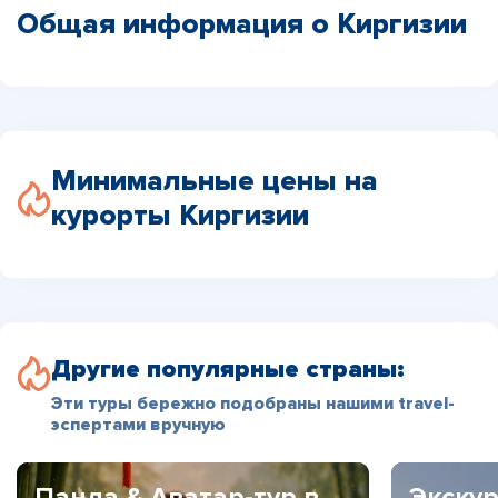
Общая информация о Киргизии
Минимальные цены на
курорты Киргизии
Другие популярные страны:
Эти туры бережно подобраны нашими travel-
эспертами вручную
Панда & Аватар-тур в
Экскур