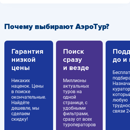
Почему выбирают АэроТур?
Гарантия
Поиск
Подд
низкой
сразу
до и
цены
и везде
Беспла
подбира
Никаких
Миллионы
Назнач
наценок. Цены
актуальных
куратор
в поиске
туров на
которы
окончательные.
одной
любую
Найдёте
странице, с
труднос
дешевле, мы
удобными
связи 2
сделаем
фильтрами,
скидку!
сразу от всех
туроператоров