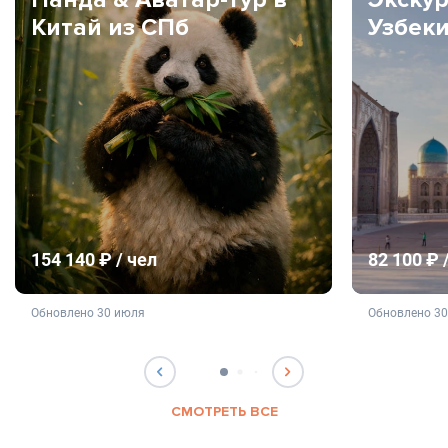
Китай из СПб
Узбек
154 140 ₽ / чел
82 100 ₽ 
не является публичной офертой
не яв
Обновлено 30 июля
Обновлено 3
СМОТРЕТЬ ВСЕ