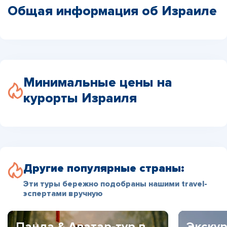
Общая информация об Израиле
Минимальные цены на
курорты Израиля
Другие популярные страны:
Эти туры бережно подобраны нашими travel-
эспертами вручную
Панда & Аватар-тур в
Экскур