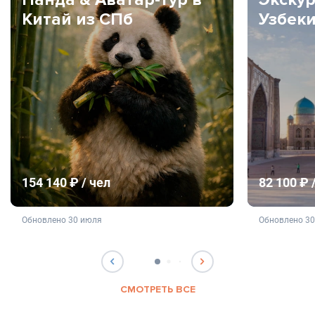
Китай из СПб
Узбек
154 140 ₽ / чел
82 100 ₽ 
не является публичной офертой
не яв
Обновлено 30 июля
Обновлено 3
СМОТРЕТЬ ВСЕ