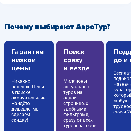
Почему выбирают АэроТур?
Гарантия
Поиск
Подд
низкой
сразу
до и
цены
и везде
Беспла
подбира
Никаких
Миллионы
Назнач
наценок. Цены
актуальных
куратор
в поиске
туров на
которы
окончательные.
одной
любую
Найдёте
странице, с
труднос
дешевле, мы
удобными
связи 2
сделаем
фильтрами,
скидку!
сразу от всех
туроператоров