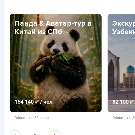
Панда & Аватар-тур в
Экску
Китай из СПб
Узбек
154 140 ₽ / чел
82 100 ₽ 
не является публичной офертой
не яв
Обновлено 30 июля
Обновлено 3