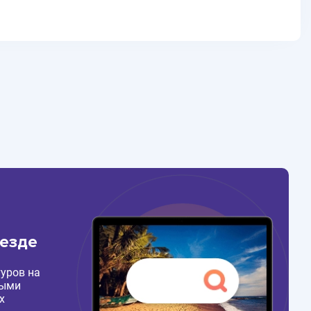
везде
уров на
ными
х