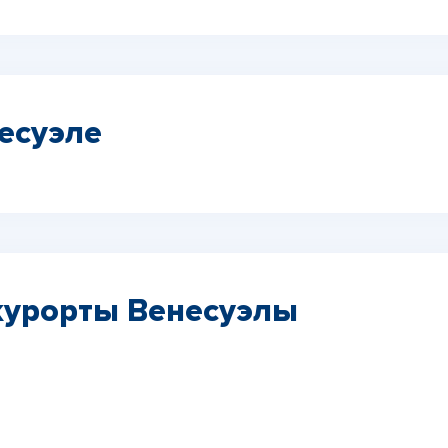
есуэле
курорты Венесуэлы