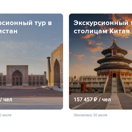
рсионный тур в
Экскурсионный 
истан
столицам Китая
/ чел
157 457 ₽ / чел
ляется публичной офертой
не является публичной о
0 июля
Обновлено 30 июля