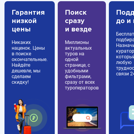
Гарантия
Поиск
Подд
низкой
сразу
до и
цены
и везде
Беспла
подбира
Никаких
Миллионы
Назнач
наценок. Цены
актуальных
куратор
в поиске
туров на
которы
окончательные.
одной
любую
Найдёте
странице, с
труднос
дешевле, мы
удобными
связи 2
сделаем
фильтрами,
скидку!
сразу от всех
туроператоров