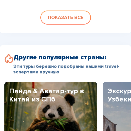
ПОКАЗАТЬ ВСЕ
Другие популярные страны:
Эти туры бережно подобраны нашими travel-
эспертами вручную
Панда & Аватар-тур в
Экскур
Китай из СПб
Узбек