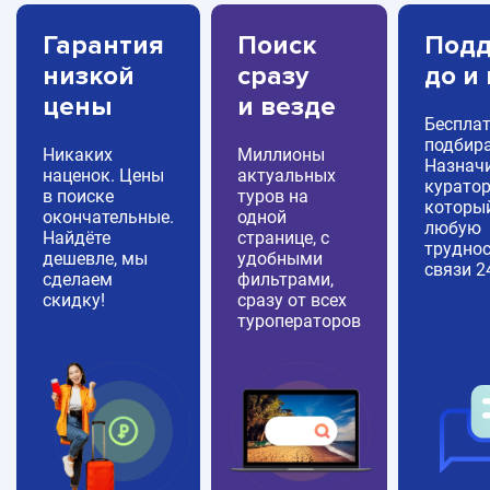
Гарантия
Поиск
Подд
низкой
сразу
до и
цены
и везде
Беспла
подбира
Никаких
Миллионы
Назнач
наценок. Цены
актуальных
куратор
в поиске
туров на
которы
окончательные.
одной
любую
Найдёте
странице, с
труднос
дешевле, мы
удобными
связи 2
сделаем
фильтрами,
скидку!
сразу от всех
туроператоров