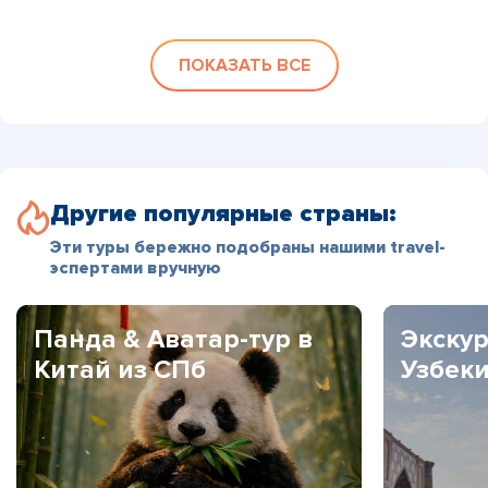
ПОКАЗАТЬ ВСЕ
Другие популярные страны:
Эти туры бережно подобраны нашими travel-
эспертами вручную
Панда & Аватар-тур в
Экскур
Китай из СПб
Узбек