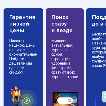
Гарантия
Поиск
Подд
низкой
сразу
до и
цены
и везде
Беспла
подбира
Никаких
Миллионы
Назнач
наценок. Цены
актуальных
куратор
в поиске
туров на
которы
окончательные.
одной
любую
Найдёте
странице, с
труднос
дешевле, мы
удобными
связи 2
сделаем
фильтрами,
скидку!
сразу от всех
туроператоров