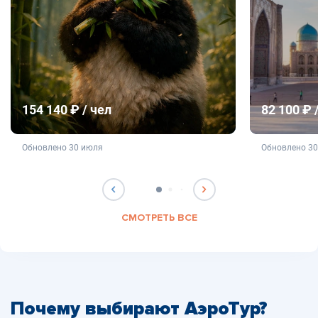
154 140 ₽ / чел
82 100 ₽ 
не является публичной офертой
не яв
Обновлено 30 июля
Обновлено 3
СМОТРЕТЬ ВСЕ
Почему выбирают АэроТур?