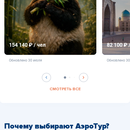
154 140 ₽ / чел
82 100 ₽ 
не является публичной офертой
не яв
Обновлено 30 июля
Обновлено 3
СМОТРЕТЬ ВСЕ
Почему выбирают АэроТур?