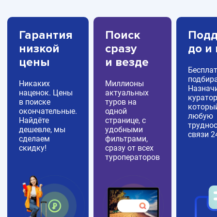
Гарантия
Поиск
Подд
низкой
сразу
до и
цены
и везде
Беспла
подбира
Никаких
Миллионы
Назнач
наценок. Цены
актуальных
куратор
в поиске
туров на
которы
окончательные.
одной
любую
Найдёте
странице, с
труднос
дешевле, мы
удобными
связи 2
сделаем
фильтрами,
скидку!
сразу от всех
туроператоров