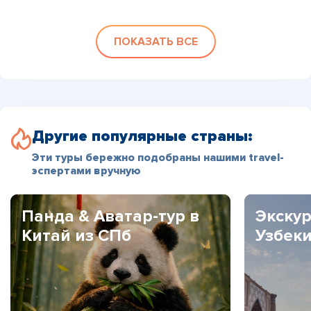
ПОКАЗАТЬ ВСЕ
Другие популярные страны:
Эти туры бережно подобраны нашими travel-
эспертами вручную
Панда & Аватар-тур в
Экскур
Китай из СПб
Узбек