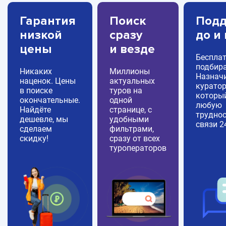
Гарантия
Поиск
Подд
низкой
сразу
до и
цены
и везде
Беспла
подбира
Никаких
Миллионы
Назнач
наценок. Цены
актуальных
куратор
в поиске
туров на
которы
окончательные.
одной
любую
Найдёте
странице, с
труднос
дешевле, мы
удобными
связи 2
сделаем
фильтрами,
скидку!
сразу от всех
туроператоров