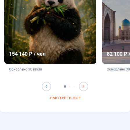
154 140 ₽ / чел
82 100 ₽ 
не является публичной офертой
не яв
Обновлено 30 июля
Обновлено 3
СМОТРЕТЬ ВСЕ