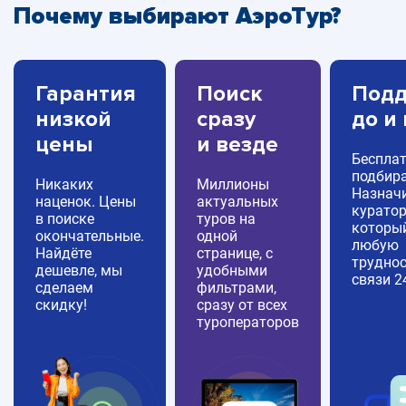
Почему выбирают АэроТур?
Гарантия
Поиск
Подд
низкой
сразу
до и
цены
и везде
Беспла
подбира
Никаких
Миллионы
Назнач
наценок. Цены
актуальных
куратор
в поиске
туров на
которы
окончательные.
одной
любую
Найдёте
странице, с
труднос
дешевле, мы
удобными
связи 2
сделаем
фильтрами,
скидку!
сразу от всех
туроператоров