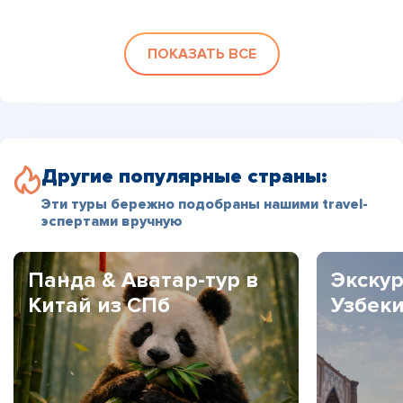
ПОКАЗАТЬ ВСЕ
Другие популярные страны:
Эти туры бережно подобраны нашими travel-
эспертами вручную
Панда & Аватар-тур в
Экскур
Китай из СПб
Узбек