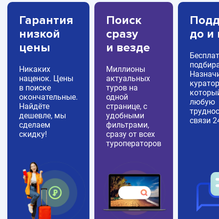
Гарантия
Поиск
Подд
низкой
сразу
до и
цены
и везде
Беспла
подбира
Никаких
Миллионы
Назнач
наценок. Цены
актуальных
куратор
в поиске
туров на
которы
окончательные.
одной
любую
Найдёте
странице, с
труднос
дешевле, мы
удобными
связи 2
сделаем
фильтрами,
скидку!
сразу от всех
туроператоров