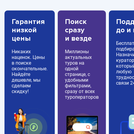
Гарантия
Поиск
Подд
низкой
сразу
до и
цены
и везде
Беспла
подбира
Никаких
Миллионы
Назнач
наценок. Цены
актуальных
куратор
в поиске
туров на
которы
окончательные.
одной
любую
Найдёте
странице, с
труднос
дешевле, мы
удобными
связи 2
сделаем
фильтрами,
скидку!
сразу от всех
туроператоров