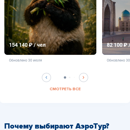
154 140 ₽ / чел
82 100 ₽ 
не является публичной офертой
не яв
Обновлено 30 июля
Обновлено 3
СМОТРЕТЬ ВСЕ
Почему выбирают АэроТур?