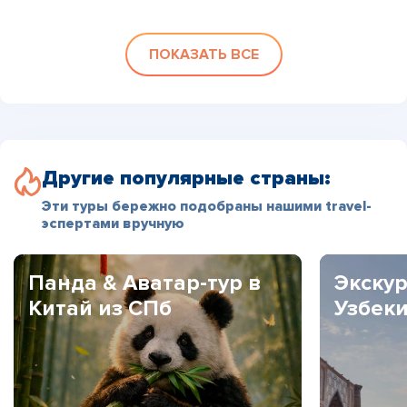
ПОКАЗАТЬ ВСЕ
Другие популярные страны:
Эти туры бережно подобраны нашими travel-
эспертами вручную
Панда & Аватар-тур в
Экскур
Китай из СПб
Узбек