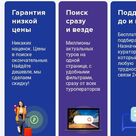
Гарантия
Поиск
Подд
низкой
сразу
до и
цены
и везде
Беспла
подбира
Никаких
Миллионы
Назнач
наценок. Цены
актуальных
куратор
в поиске
туров на
которы
окончательные.
одной
любую
Найдёте
странице, с
труднос
дешевле, мы
удобными
связи 2
сделаем
фильтрами,
скидку!
сразу от всех
туроператоров