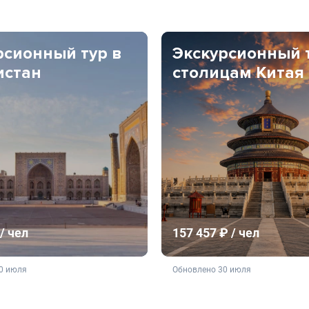
рсионный тур в
Экскурсионный 
истан
столицам Китая
/ чел
157 457 ₽ / чел
ляется публичной офертой
не является публичной о
0 июля
Обновлено 30 июля