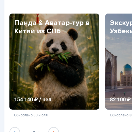
Панда & Аватар-тур в
Экску
Китай из СПб
Узбек
154 140 ₽ / чел
82 100 ₽ 
не является публичной офертой
не яв
Обновлено 30 июля
Обновлено 3