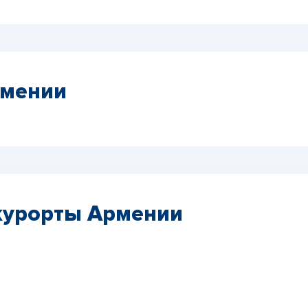
рмении
курорты Армении