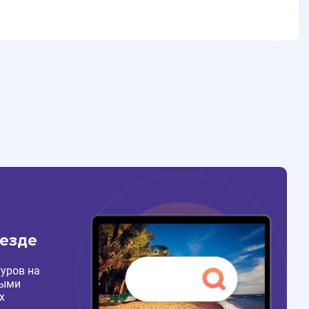
везде
уров на
ными
х