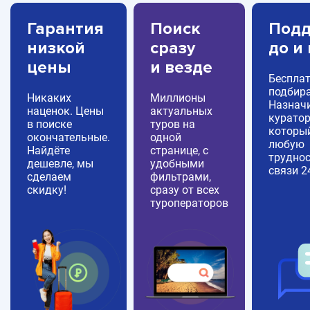
Гарантия
Поиск
Подд
низкой
сразу
до и
цены
и везде
Беспла
подбира
Никаких
Миллионы
Назнач
наценок. Цены
актуальных
куратор
в поиске
туров на
которы
окончательные.
одной
любую
Найдёте
странице, с
труднос
дешевле, мы
удобными
связи 2
сделаем
фильтрами,
скидку!
сразу от всех
туроператоров