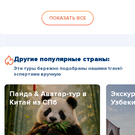
ПОКАЗАТЬ ВСЕ
Другие популярные страны:
Эти туры бережно подобраны нашими travel-
эспертами вручную
Панда & Аватар-тур в
Экскур
Китай из СПб
Узбек