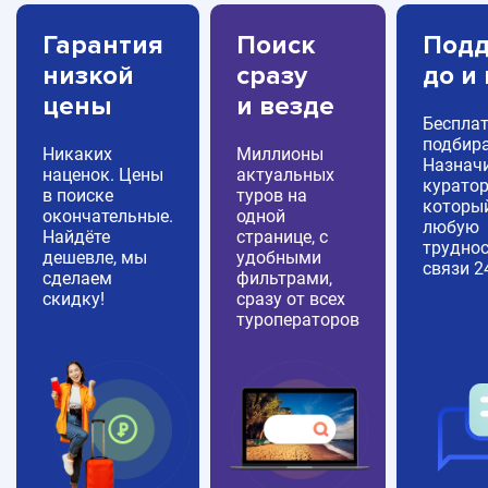
Гарантия
Поиск
Подд
низкой
сразу
до и
цены
и везде
Беспла
подбира
Никаких
Миллионы
Назнач
наценок. Цены
актуальных
куратор
в поиске
туров на
которы
окончательные.
одной
любую
Найдёте
странице, с
труднос
дешевле, мы
удобными
связи 2
сделаем
фильтрами,
скидку!
сразу от всех
туроператоров