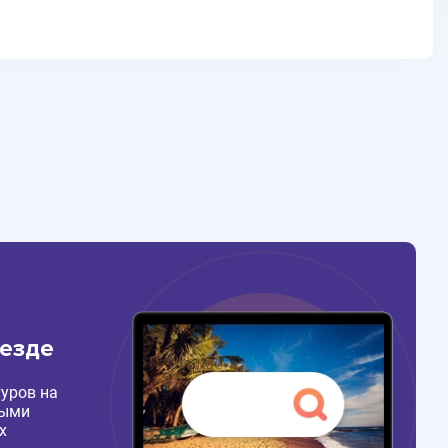
везде
уров на
ными
х