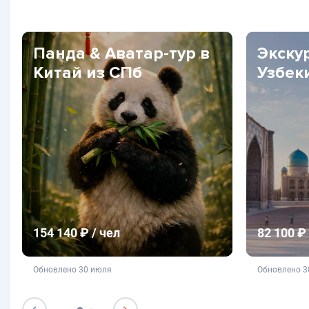
Панда & Аватар-тур в
Экску
Китай из СПб
Узбек
154 140 ₽ / чел
82 100 ₽ 
не является публичной офертой
не яв
Обновлено 30 июля
Обновлено 3