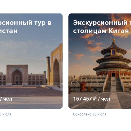
рсионный тур в
Экскурсионный 
истан
столицам Китая
/ чел
157 457 ₽ / чел
ляется публичной офертой
не является публичной о
0 июля
Обновлено 30 июля