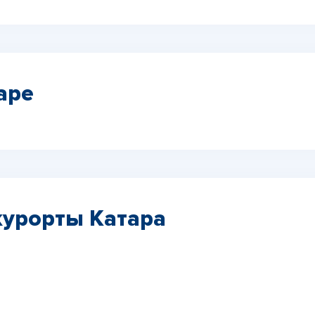
аре
урорты Катара