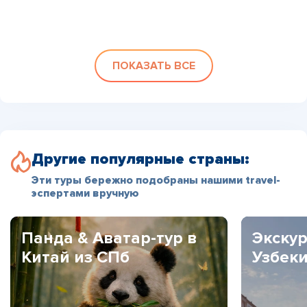
ПОКАЗАТЬ ВСЕ
Другие популярные страны:
Эти туры бережно подобраны нашими travel-
эспертами вручную
Панда & Аватар-тур в
Экскур
Китай из СПб
Узбек