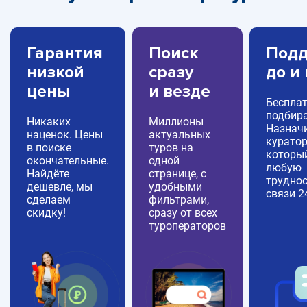
Гарантия
Поиск
Подд
низкой
сразу
до и
цены
и везде
Беспла
подбира
Никаких
Миллионы
Назнач
наценок. Цены
актуальных
куратор
в поиске
туров на
которы
окончательные.
одной
любую
Найдёте
странице, с
труднос
дешевле, мы
удобными
связи 2
сделаем
фильтрами,
скидку!
сразу от всех
туроператоров