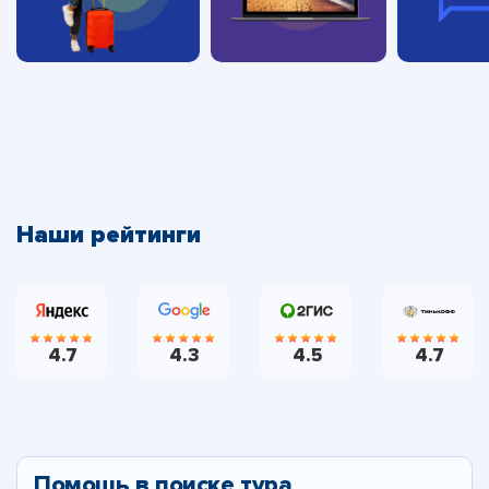
Наши рейтинги
4.7
4.3
4.5
4.7
Помощь в поиске тура