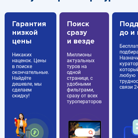
Гарантия
Поиск
Подд
низкой
сразу
до и
цены
и везде
Беспла
подбира
Никаких
Миллионы
Назнач
наценок. Цены
актуальных
куратор
в поиске
туров на
которы
окончательные.
одной
любую
Найдёте
странице, с
труднос
дешевле, мы
удобными
связи 2
сделаем
фильтрами,
скидку!
сразу от всех
туроператоров