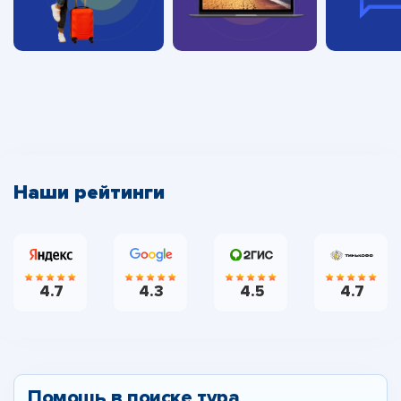
Наши рейтинги
4.7
4.3
4.5
4.7
Помощь в поиске тура