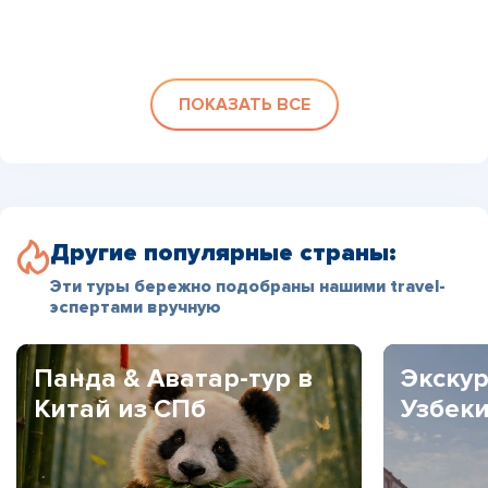
ПОКАЗАТЬ ВСЕ
Другие популярные страны:
Эти туры бережно подобраны нашими travel-
эспертами вручную
Панда & Аватар-тур в
Экскур
Китай из СПб
Узбек