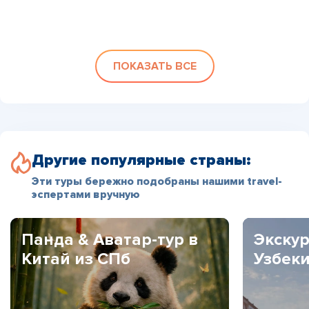
ПОКАЗАТЬ ВСЕ
Другие популярные страны:
Эти туры бережно подобраны нашими travel-
эспертами вручную
Панда & Аватар-тур в
Экскур
Китай из СПб
Узбек