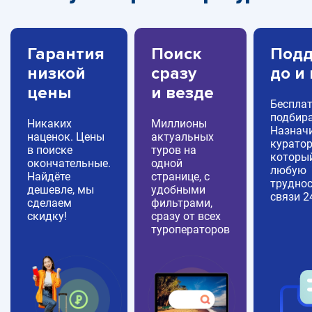
Гарантия
Поиск
Подд
низкой
сразу
до и
цены
и везде
Беспла
подбира
Никаких
Миллионы
Назнач
наценок. Цены
актуальных
куратор
в поиске
туров на
которы
окончательные.
одной
любую
Найдёте
странице, с
труднос
дешевле, мы
удобными
связи 2
сделаем
фильтрами,
скидку!
сразу от всех
туроператоров