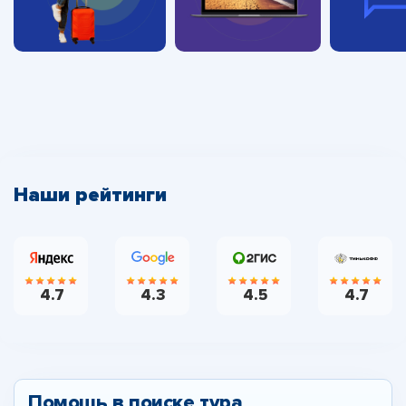
Наши рейтинги
4.7
4.3
4.5
4.7
Помощь в поиске тура