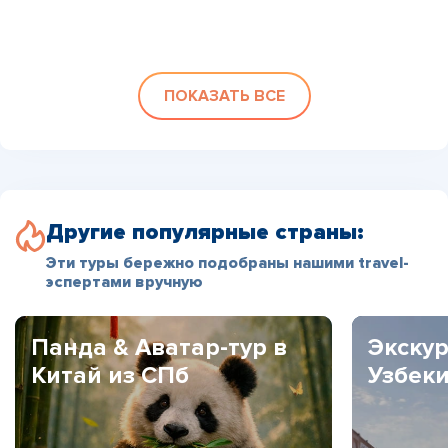
ПОКАЗАТЬ ВСЕ
Другие популярные страны:
Эти туры бережно подобраны нашими travel-
эспертами вручную
Панда & Аватар-тур в
Экскур
Китай из СПб
Узбек