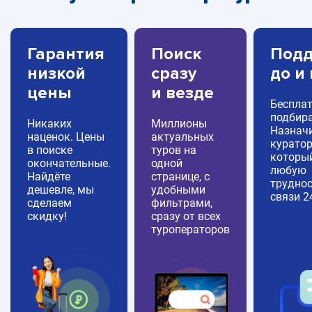
Гарантия
Поиск
Подд
низкой
сразу
до и
цены
и везде
Беспла
подбира
Никаких
Миллионы
Назнач
наценок. Цены
актуальных
куратор
в поиске
туров на
которы
окончательные.
одной
любую
Найдёте
странице, с
труднос
дешевле, мы
удобными
связи 2
сделаем
фильтрами,
скидку!
сразу от всех
туроператоров