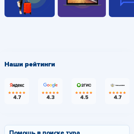
Наши рейтинги
4.7
4.3
4.5
4.7
Помощь в поиске тура