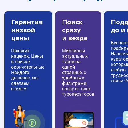
Гарантия
Поиск
Подд
низкой
сразу
до и
цены
и везде
Беспла
подбира
Никаких
Миллионы
Назнач
наценок. Цены
актуальных
куратор
в поиске
туров на
которы
окончательные.
одной
любую
Найдёте
странице, с
труднос
дешевле, мы
удобными
связи 2
сделаем
фильтрами,
скидку!
сразу от всех
туроператоров