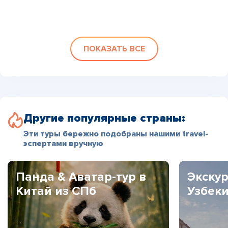
ПОКАЗАТЬ ВСЕ
Другие популярные страны:
Эти туры бережно подобраны нашими travel-
эспертами вручную
Панда & Аватар-тур в
Экскур
Китай из СПб
Узбек