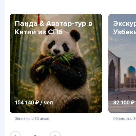
Панда & Аватар-тур в
Экску
Китай из СПб
Узбек
154 140 ₽ / чел
82 100 ₽ 
не является публичной офертой
не яв
Обновлено 30 июля
Обновлено 3