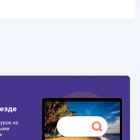
везде
уров на
ными
х