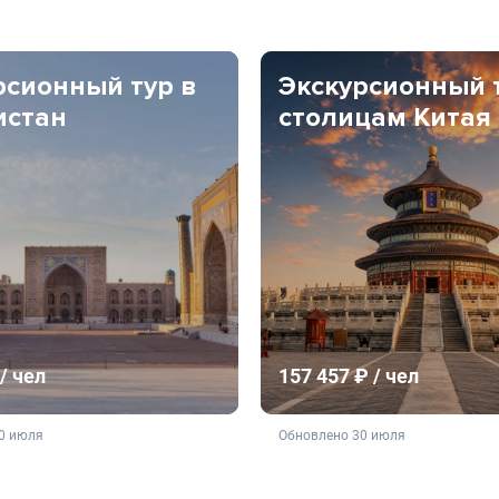
рсионный тур в
Экскурсионный 
истан
столицам Китая
/ чел
157 457 ₽ / чел
ляется публичной офертой
не является публичной о
0 июля
Обновлено 30 июля