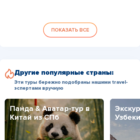
ПОКАЗАТЬ ВСЕ
Другие популярные страны:
Эти туры бережно подобраны нашими travel-
эспертами вручную
Панда & Аватар-тур в
Экскур
Китай из СПб
Узбек