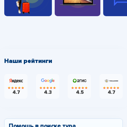
Наши рейтинги
4.7
4.3
4.5
4.7
Помощь в поиске тура