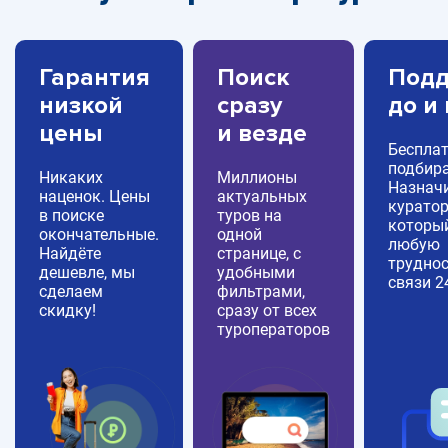
Гарантия
Поиск
Подд
низкой
сразу
до и
цены
и везде
Беспла
подбира
Никаких
Миллионы
Назнач
наценок. Цены
актуальных
куратор
в поиске
туров на
которы
окончательные.
одной
любую
Найдёте
странице, с
труднос
дешевле, мы
удобными
связи 2
сделаем
фильтрами,
скидку!
сразу от всех
туроператоров