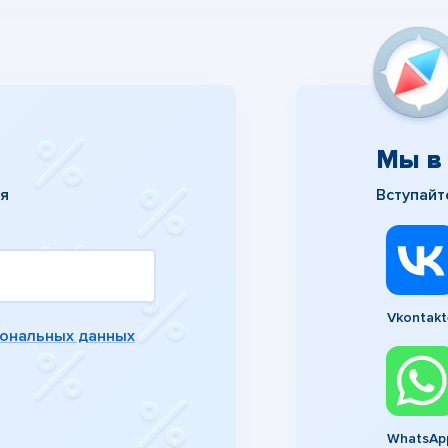
Мы в 
ия
Вступайт
Vkontakt
сональных данных
WhatsAp