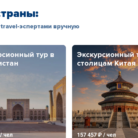
страны:
travel-эспертами вручную
рсионный тур в
Экскурсионный 
истан
столицам Китая
/ чел
157 457 ₽ / чел