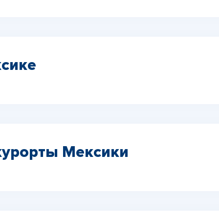
сике
курорты Мексики