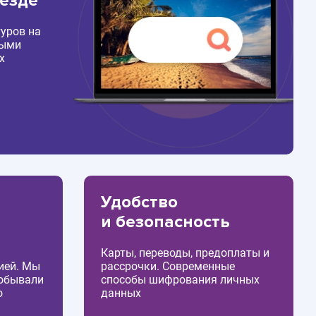
везде
уров на
ными
х
Удобство
и безопасность
Карты, переводы, предоплаты и
ией. Мы
рассрочки. Современные
побывали
способы шифрования личных
о
данных