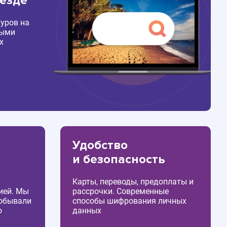
везде
уров на
ными
х
Удобство
и безопасность
Карты, переводы, предоплаты и
ией. Мы
рассрочки. Современные
побывали
способы шифрования личных
о
данных