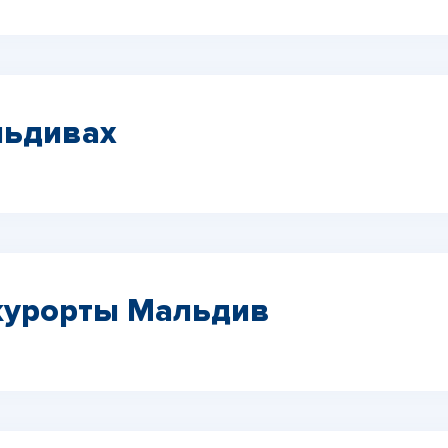
льдивах
курорты Мальдив