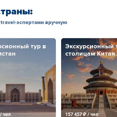
страны:
travel-эспертами вручную
рсионный тур в
Экскурсионный 
истан
столицам Китая
/ чел
157 457 ₽ / чел