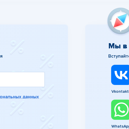
Мы в 
ия
Вступайт
Vkontakt
сональных данных
WhatsAp