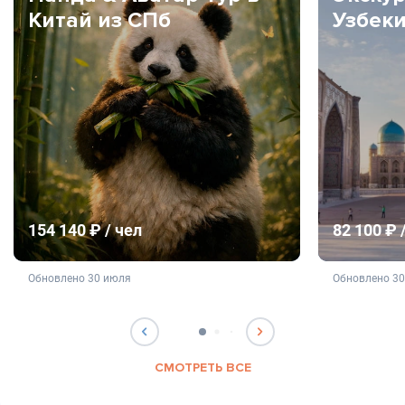
Китай из СПб
Узбек
154 140 ₽ / чел
82 100 ₽ 
не является публичной офертой
не яв
Обновлено 30 июля
Обновлено 3
СМОТРЕТЬ ВСЕ