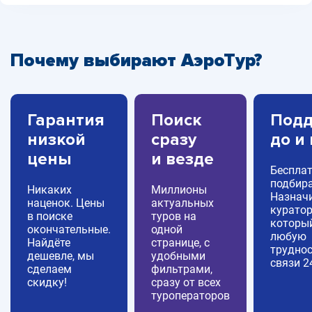
Почему выбирают АэроТур?
Гарантия
Поиск
Подд
низкой
сразу
до и
цены
и везде
Беспла
подбира
Никаких
Миллионы
Назнач
наценок. Цены
актуальных
куратор
в поиске
туров на
которы
окончательные.
одной
любую
Найдёте
странице, с
труднос
дешевле, мы
удобными
связи 2
сделаем
фильтрами,
скидку!
сразу от всех
туроператоров