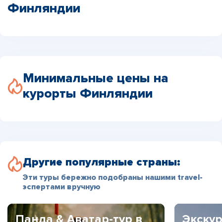
Финляндии
Минимальные цены на
курорты Финляндии
Другие популярные страны:
Эти туры бережно подобраны нашими travel-
эспертами вручную
Панда & Аватар-тур в
Экскур