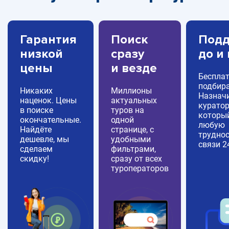
Гарантия
Поиск
Подд
низкой
сразу
до и
цены
и везде
Беспла
подбира
Никаких
Миллионы
Назнач
наценок. Цены
актуальных
куратор
в поиске
туров на
которы
окончательные.
одной
любую
Найдёте
странице, с
труднос
дешевле, мы
удобными
связи 2
сделаем
фильтрами,
скидку!
сразу от всех
туроператоров