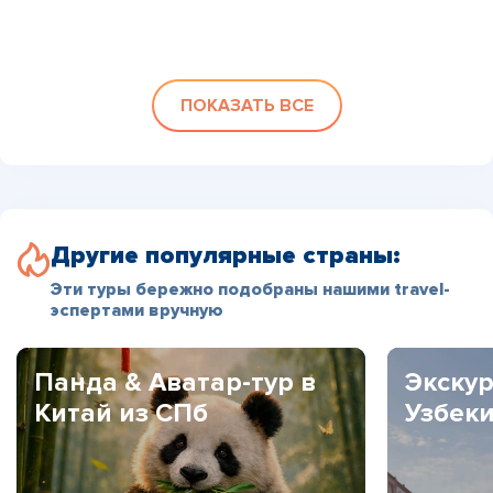
ПОКАЗАТЬ ВСЕ
Другие популярные страны:
Эти туры бережно подобраны нашими travel-
эспертами вручную
Панда & Аватар-тур в
Экскур
Китай из СПб
Узбек