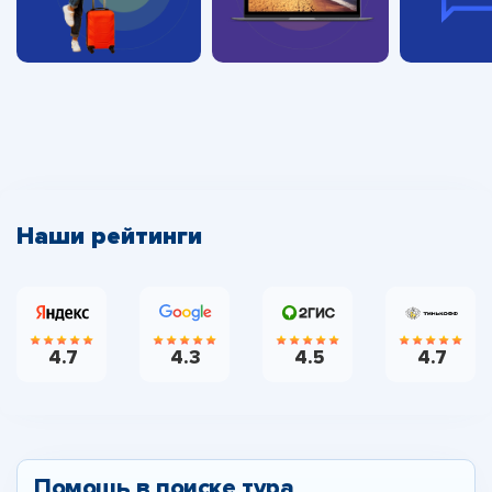
Наши рейтинги
4.7
4.3
4.5
4.7
Помощь в поиске тура