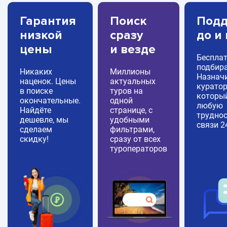
Гарантия
Поиск
Подд
низкой
сразу
до и
цены
и везде
Беспла
подбира
Никаких
Миллионы
Назнач
наценок. Цены
актуальных
куратор
в поиске
туров на
которы
окончательные.
одной
любую
Найдёте
странице, с
труднос
дешевле, мы
удобными
связи 2
сделаем
фильтрами,
скидку!
сразу от всех
туроператоров