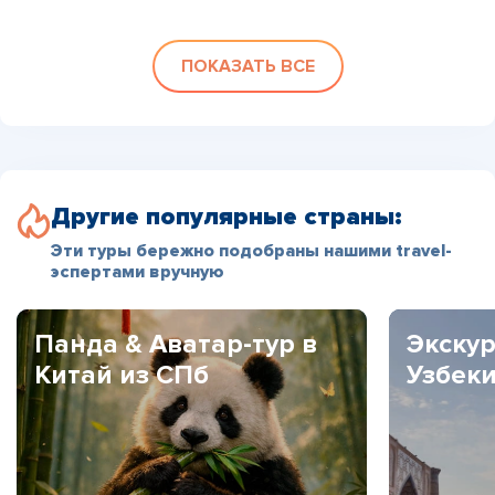
ПОКАЗАТЬ ВСЕ
Другие популярные страны:
Эти туры бережно подобраны нашими travel-
эспертами вручную
Панда & Аватар-тур в
Экскур
Китай из СПб
Узбек