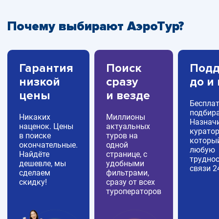
Почему выбирают АэроТур?
Гарантия
Поиск
Подд
низкой
сразу
до и
цены
и везде
Беспла
подбира
Никаких
Миллионы
Назнач
наценок. Цены
актуальных
куратор
в поиске
туров на
которы
окончательные.
одной
любую
Найдёте
странице, с
труднос
дешевле, мы
удобными
связи 2
сделаем
фильтрами,
скидку!
сразу от всех
туроператоров