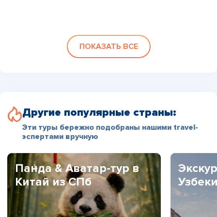
ПОКАЗАТЬ ВСЕ
Другие популярные страны:
Эти туры бережно подобраны нашими travel-
эспертами вручную
Панда & Аватар-тур в
Экскур
Китай из СПб
Узбек