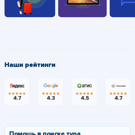
Наши рейтинги
4.7
4.3
4.5
4.7
Помощь в поиске тура