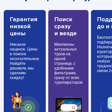
Гарантия
Поиск
Подд
низкой
сразу
до и
цены
и везде
Беспла
подбира
Никаких
Миллионы
Назнач
наценок. Цены
актуальных
куратор
в поиске
туров на
которы
окончательные.
одной
любую
Найдёте
странице, с
труднос
дешевле, мы
удобными
связи 2
сделаем
фильтрами,
скидку!
сразу от всех
туроператоров